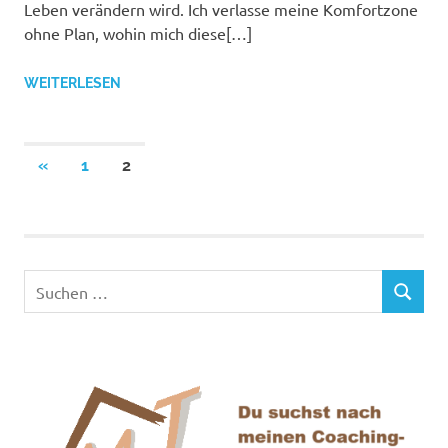
Leben verändern wird. Ich verlasse meine Komfortzone
ohne Plan, wohin mich diese[…]
WEITERLESEN
Seitennummerierung
VORHERIGE
«
1
2
BEITRÄGE
der
Beiträge
Suchen
SUCHEN
nach: