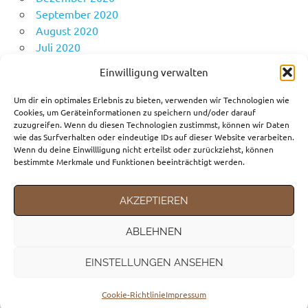
September 2020
August 2020
Juli 2020
Juni 2020
Einwilligung verwalten
Mai 2020
April 2020
Um dir ein optimales Erlebnis zu bieten, verwenden wir Technologien wie
Cookies, um Geräteinformationen zu speichern und/oder darauf
zuzugreifen. Wenn du diesen Technologien zustimmst, können wir Daten
wie das Surfverhalten oder eindeutige IDs auf dieser Website verarbeiten.
KATEGORIEN
Wenn du deine Einwillligung nicht erteilst oder zurückziehst, können
bestimmte Merkmale und Funktionen beeinträchtigt werden.
Fortbewegungsmittel
Gedanken
AKZEPTIEREN
Reiseziele
ABLEHNEN
EINSTELLUNGEN ANSEHEN
WordPress-Theme: Poseidon von ThemeZee.
Cookie-Richtlinie
Impressum