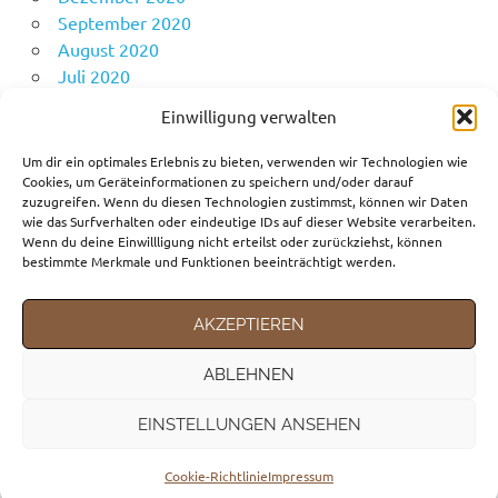
September 2020
August 2020
Juli 2020
Juni 2020
Einwilligung verwalten
Mai 2020
April 2020
Um dir ein optimales Erlebnis zu bieten, verwenden wir Technologien wie
Cookies, um Geräteinformationen zu speichern und/oder darauf
zuzugreifen. Wenn du diesen Technologien zustimmst, können wir Daten
wie das Surfverhalten oder eindeutige IDs auf dieser Website verarbeiten.
KATEGORIEN
Wenn du deine Einwillligung nicht erteilst oder zurückziehst, können
bestimmte Merkmale und Funktionen beeinträchtigt werden.
Fortbewegungsmittel
Gedanken
AKZEPTIEREN
Reiseziele
ABLEHNEN
EINSTELLUNGEN ANSEHEN
WordPress-Theme: Poseidon von ThemeZee.
Cookie-Richtlinie
Impressum