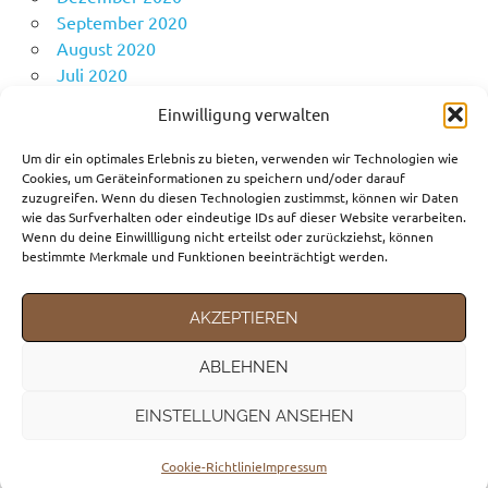
September 2020
August 2020
Juli 2020
Juni 2020
Einwilligung verwalten
Mai 2020
April 2020
Um dir ein optimales Erlebnis zu bieten, verwenden wir Technologien wie
Cookies, um Geräteinformationen zu speichern und/oder darauf
zuzugreifen. Wenn du diesen Technologien zustimmst, können wir Daten
wie das Surfverhalten oder eindeutige IDs auf dieser Website verarbeiten.
KATEGORIEN
Wenn du deine Einwillligung nicht erteilst oder zurückziehst, können
bestimmte Merkmale und Funktionen beeinträchtigt werden.
Fortbewegungsmittel
Gedanken
AKZEPTIEREN
Reiseziele
ABLEHNEN
EINSTELLUNGEN ANSEHEN
WordPress-Theme: Poseidon von ThemeZee.
Cookie-Richtlinie
Impressum