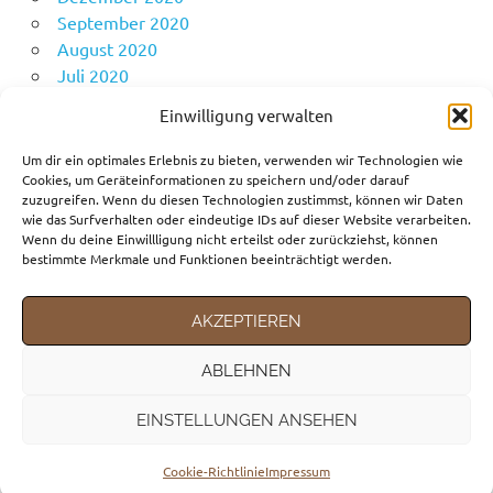
September 2020
August 2020
Juli 2020
Juni 2020
Einwilligung verwalten
Mai 2020
April 2020
Um dir ein optimales Erlebnis zu bieten, verwenden wir Technologien wie
Cookies, um Geräteinformationen zu speichern und/oder darauf
zuzugreifen. Wenn du diesen Technologien zustimmst, können wir Daten
wie das Surfverhalten oder eindeutige IDs auf dieser Website verarbeiten.
KATEGORIEN
Wenn du deine Einwillligung nicht erteilst oder zurückziehst, können
bestimmte Merkmale und Funktionen beeinträchtigt werden.
Fortbewegungsmittel
Gedanken
AKZEPTIEREN
Reiseziele
ABLEHNEN
EINSTELLUNGEN ANSEHEN
WordPress-Theme: Poseidon von ThemeZee.
Cookie-Richtlinie
Impressum