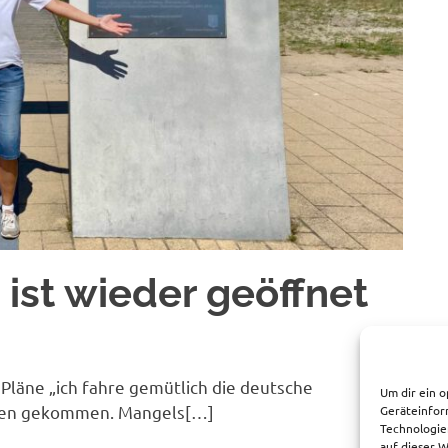
 ist wieder geöffnet
Pläne „ich fahre gemütlich die deutsche
Um dir ein o
nken gekommen. Mangels[…]
Geräteinfor
Technologie
auf dieser W