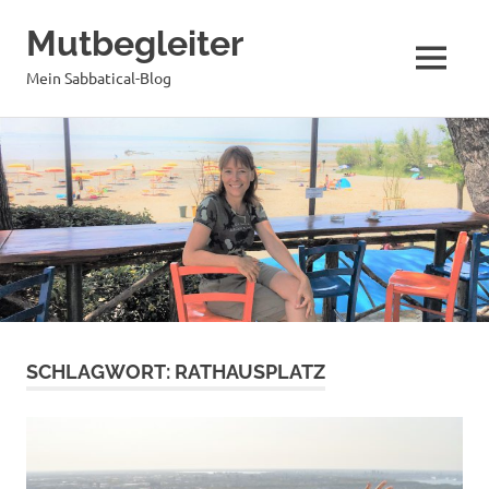
Mutbegleiter
MENÜ
Mein Sabbatical-Blog
Zum
Inhalt
springen
SCHLAGWORT:
RATHAUSPLATZ