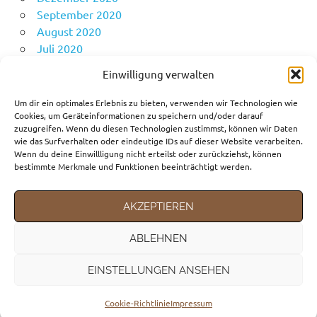
September 2020
August 2020
Juli 2020
Juni 2020
Einwilligung verwalten
Mai 2020
April 2020
Um dir ein optimales Erlebnis zu bieten, verwenden wir Technologien wie
Cookies, um Geräteinformationen zu speichern und/oder darauf
zuzugreifen. Wenn du diesen Technologien zustimmst, können wir Daten
wie das Surfverhalten oder eindeutige IDs auf dieser Website verarbeiten.
KATEGORIEN
Wenn du deine Einwillligung nicht erteilst oder zurückziehst, können
bestimmte Merkmale und Funktionen beeinträchtigt werden.
Fortbewegungsmittel
Gedanken
AKZEPTIEREN
Reiseziele
ABLEHNEN
EINSTELLUNGEN ANSEHEN
WordPress-Theme: Poseidon von ThemeZee.
Cookie-Richtlinie
Impressum