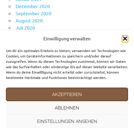
Dezember 2020
September 2020
August 2020
Juli 2020
Juni 2020
Einwilligung verwalten
Mai 2020
April 2020
Um dir ein optimales Erlebnis zu bieten, verwenden wir Technologien wie
Cookies, um Geräteinformationen zu speichern und/oder darauf
zuzugreifen. Wenn du diesen Technologien zustimmst, können wir Daten
wie das Surfverhalten oder eindeutige IDs auf dieser Website verarbeiten.
KATEGORIEN
Wenn du deine Einwillligung nicht erteilst oder zurückziehst, können
bestimmte Merkmale und Funktionen beeinträchtigt werden.
Fortbewegungsmittel
Gedanken
AKZEPTIEREN
Reiseziele
ABLEHNEN
EINSTELLUNGEN ANSEHEN
WordPress-Theme: Poseidon von ThemeZee.