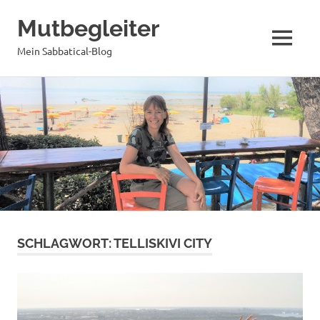
Mutbegleiter
MENÜ
Mein Sabbatical-Blog
Zum
Inhalt
springen
SCHLAGWORT:
TELLISKIVI CITY