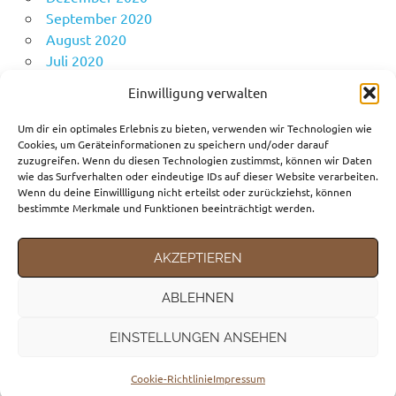
September 2020
August 2020
Juli 2020
Juni 2020
Einwilligung verwalten
Mai 2020
April 2020
Um dir ein optimales Erlebnis zu bieten, verwenden wir Technologien wie
Cookies, um Geräteinformationen zu speichern und/oder darauf
zuzugreifen. Wenn du diesen Technologien zustimmst, können wir Daten
wie das Surfverhalten oder eindeutige IDs auf dieser Website verarbeiten.
KATEGORIEN
Wenn du deine Einwillligung nicht erteilst oder zurückziehst, können
bestimmte Merkmale und Funktionen beeinträchtigt werden.
Fortbewegungsmittel
Gedanken
AKZEPTIEREN
Reiseziele
ABLEHNEN
EINSTELLUNGEN ANSEHEN
WordPress-Theme: Poseidon von ThemeZee.
Cookie-Richtlinie
Impressum