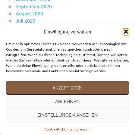
September 2020
August 2020
Juli 2020
Juni 2020
Einwilligung verwalten
Mai 2020
April 2020
Um dir ein optimales Erlebnis zu bieten, verwenden wir Technologien wie
Cookies, um Geräteinformationen zu speichern und/oder darauf
zuzugreifen. Wenn du diesen Technologien zustimmst, können wir Daten
wie das Surfverhalten oder eindeutige IDs auf dieser Website verarbeiten.
KATEGORIEN
Wenn du deine Einwillligung nicht erteilst oder zurückziehst, können
bestimmte Merkmale und Funktionen beeinträchtigt werden.
Fortbewegungsmittel
Gedanken
AKZEPTIEREN
Reiseziele
ABLEHNEN
EINSTELLUNGEN ANSEHEN
WordPress-Theme: Poseidon von ThemeZee.
Cookie-Richtlinie
Impressum