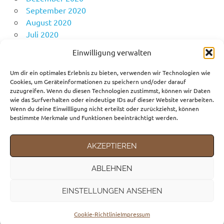
September 2020
August 2020
Juli 2020
Juni 2020
Einwilligung verwalten
Mai 2020
April 2020
Um dir ein optimales Erlebnis zu bieten, verwenden wir Technologien wie
Cookies, um Geräteinformationen zu speichern und/oder darauf
zuzugreifen. Wenn du diesen Technologien zustimmst, können wir Daten
wie das Surfverhalten oder eindeutige IDs auf dieser Website verarbeiten.
KATEGORIEN
Wenn du deine Einwillligung nicht erteilst oder zurückziehst, können
bestimmte Merkmale und Funktionen beeinträchtigt werden.
Fortbewegungsmittel
Gedanken
AKZEPTIEREN
Reiseziele
ABLEHNEN
EINSTELLUNGEN ANSEHEN
WordPress-Theme: Poseidon von ThemeZee.
Cookie-Richtlinie
Impressum