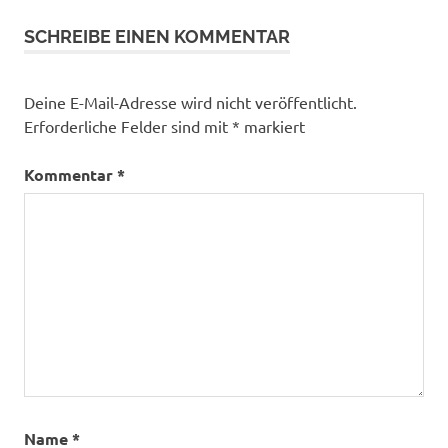
Mutbegleiter
Planung
SCHREIBE EINEN KOMMENTAR
Recherche
Reisemobil
Deine E-Mail-Adresse wird nicht veröffentlicht.
RollerTeam
Erforderliche Felder sind mit
*
markiert
Kronos 230
TL
Kommentar
*
Sabbatical
Ulrike
Möhler
Wohnmobil
Name
*