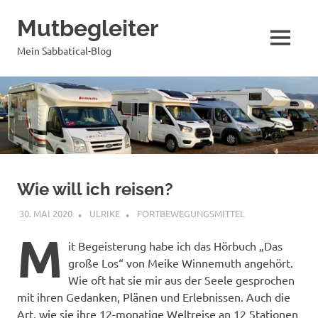
Mutbegleiter
MENÜ
Mein Sabbatical-Blog
Zum
Inhalt
springen
Wie will ich reisen?
30. MAI 2020
ULRIKE
FORTBEWEGUNGSMITTEL
M
it Begeisterung habe ich das Hörbuch „Das
große Los“ von Meike Winnemuth angehört.
Wie oft hat sie mir aus der Seele gesprochen
mit ihren Gedanken, Plänen und Erlebnissen. Auch die
Art, wie sie ihre 12-monatige Weltreise an 12 Stationen